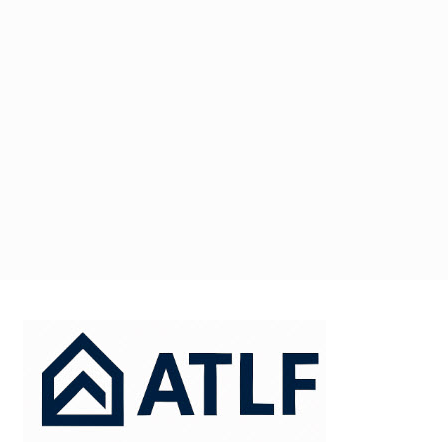
דלג
תוכן