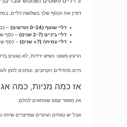
3 דליים פשוטים (שממש עובדים) – ואיך ממלאים אותם?
דמיין את הכסף שלך בשלושה דליים, במקו
דליי שוטף (0-24 חודשים)
– כסף
דליי ביניים (2-7 שנים)
– כסף שמג
דליי צמיחה (7+ שנים)
– כסף שממ
הרעיון פשוט: כשיש ירידות, לא נוגעים בדל
חיים מהדליים הקרובים, ונותנים לזמן לע
אז כמה מניות, כמה אג
אין מספר קסם שמתאים לכולם.
אבל יש טווחים הגיוניים שמייצרים שיחה 