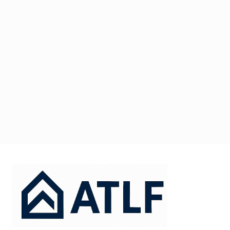
דלג
תוכן