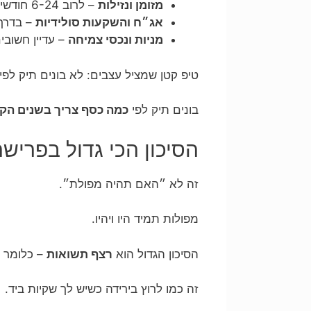
מזומן ונזילות
– לרוב 6-24 חודשי הוצאות, תלוי בביטחון ההכנסה וביכולת ״לספוג״ תנודתיות.
אג״ח והשקעות סולידיות
– בדרך
מניות ונכסי צמיחה
– עדיין חשובי
טיפ קטן שמציל עצבים: לא בונים תיק לפי 
בונים תיק לפי
כמה כסף צריך בשנים הקר
הסיכון הכי גדול בפריש
זה לא ״האם תהיה מפולת״.
מפולות תמיד היו ויהיו.
הסיכון הגדול הוא
רצף תשואות
– כלומר י
זה כמו לרוץ בירידה כשיש לך שקיות ביד.