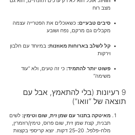
חוויה:
אוכל הוא לא רק ערכים תזונתיים, הוא גם
מצב רוח
סיבים טבעיים:
כשאוכלים את הפטרייה עצמה
מקבלים גם מרקם, נפח ושובע
קל לשלב בארוחות מאוזנות:
במיוחד עם חלבון
וירקות
פשוט יותר להתמיד:
כי זה טעים, ולא “עוד
משימה”
9 רעיונות (בלי להתאמץ, אבל עם
תוצאה של “וואו”)
מאיטקה בתנור עם שמן זית, שום וטימין:
לשים
תבנית, קצת שמן זית, שום פרוס, טימין/רוזמרין,
מלח-פלפל. 20–25 דקות. יוצא קריספי בקצוות