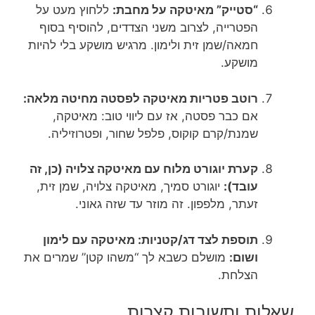
“סטייק” מאיטקה על מחבת:
ללחוץ מעט על
הפטרייה, לצרוב משני הצדדים, להוסיף בסוף
חמאה/שמן זית ולימון. מרגיש מושקע בלי להיות
מושקע.
רוטב פטריות מאיטקה לפסטה מחיטה מלאה:
אם כבר פסטה, אז עם ליווי טוב: מאיטקה,
שמנת/קרם קוקוס, פלפל שחור, ופטרוזיליה.
קערת יוגורט מלוח עם מאיטקה צלויה (כן, זה
עובד):
יוגורט סמיך, מאיטקה צלויה, שמן זית,
זעתר, מלפפון. זה מוזר עד שזה גאוני.
תוספת לצד דג/קטניות: מאיטקה עם לימון
ושום:
מושלם כשבא לך “משהו קטן” שמרים את
הצלחת.
שאלות ותשובות קצרות