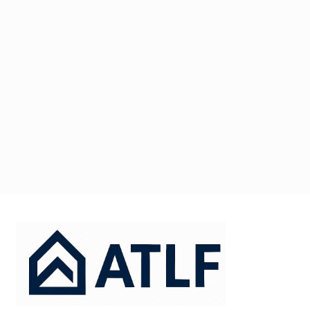
דלג
תוכן