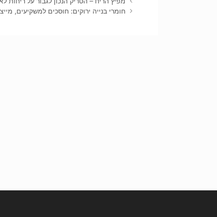
ניווט
מפיץ הריח – הטריק הנכון לגבור על ריחות לא
פוסטים
חומרי בנייה ירוקים: חוסכים למשקיעים, מייצר