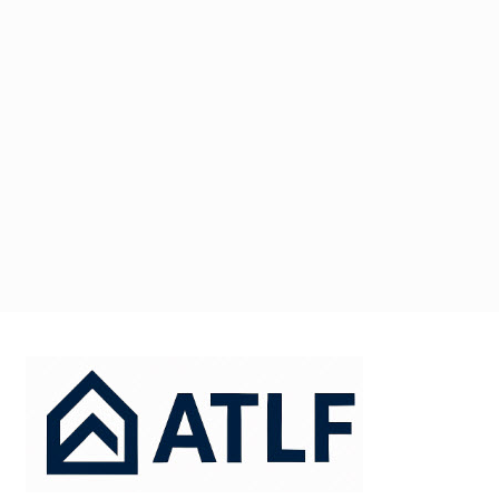
דלג
תוכן