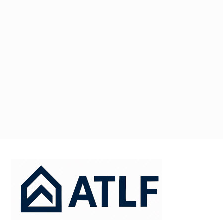
דלג
תוכן