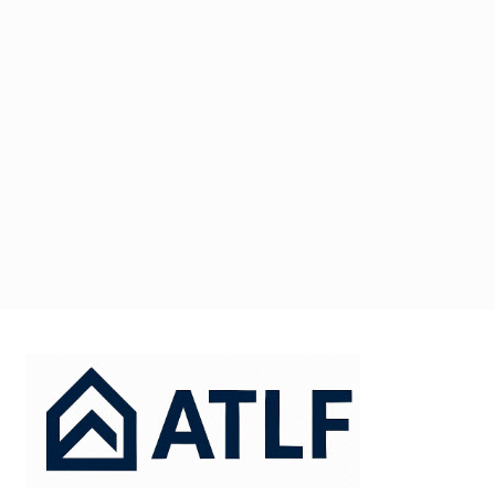
דלג
תוכן